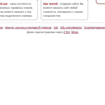
ой шаг
- заказ хостинга из
Шаг третий
- создание сайта. Вы
агаемых тарифных планов.
можете заказать сайт любой
 вы можете заказать у нас
сложности, связавшись с нашим
овку выделенного сервера.
специалистом.
ов
·
Аренда, покупка и продажа IP-адресов
·
Job
·
SSL-сертификаты
·
Освобождающие
Домен зарегистрирован через
i7.RU
.
Whois