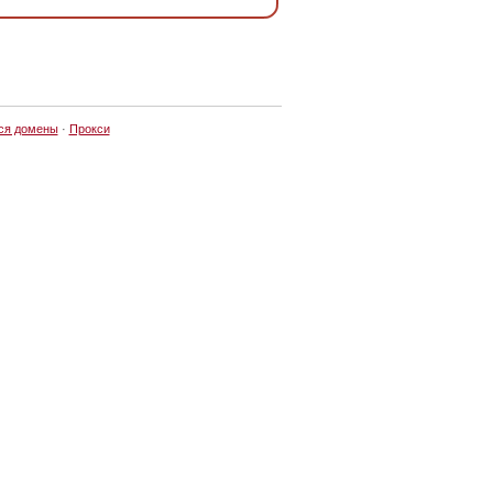
ся домены
·
Прокси