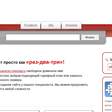
IT-работа
SSL
Аукцион
W
«раз-два-три»!
т просто как
зарегистрировать
свободное доменное имя.
остинг, выбрав подходящий тарифный план или заказать
енного сервера.
оздание сайта у нашего специалиста. Мы можем предложить
йта любой сложности.
пода
регис
шанс