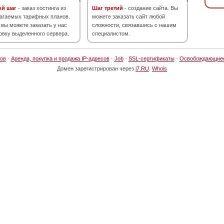
ой шаг
- заказ хостинга из
Шаг третий
- создание сайта. Вы
агаемых тарифных планов.
можете заказать сайт любой
 вы можете заказать у нас
сложности, связавшись с нашим
овку выделенного сервера.
специалистом.
ов
·
Аренда, покупка и продажа IP-адресов
·
Job
·
SSL-сертификаты
·
Освобождающие
Домен зарегистрирован через
i7.RU
.
Whois