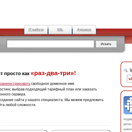
IT-работа
SSL
Аукцион
W
«раз-два-три»!
т просто как
зарегистрировать
свободное доменное имя.
остинг, выбрав подходящий тарифный план или заказать
енного сервера.
оздание сайта у нашего специалиста. Мы можем предложить
йта любой сложности.
пода
регис
шанс