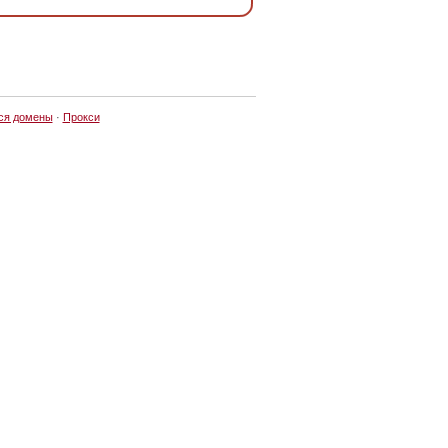
ся домены
·
Прокси