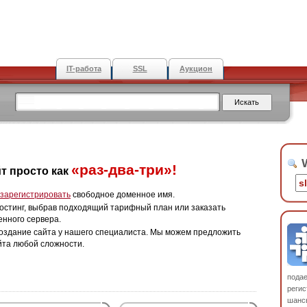
IT-работа
SSL
Аукцион
W
«раз-два-три»!
т просто как
зарегистрировать
свободное доменное имя.
остинг, выбрав подходящий тарифный план или заказать
енного сервера.
оздание сайта у нашего специалиста. Мы можем предложить
йта любой сложности.
пода
регис
шанс