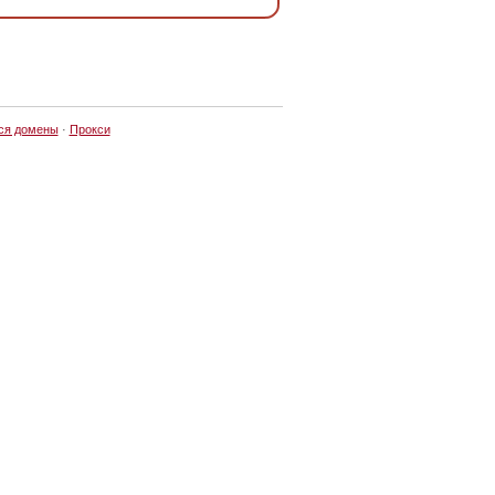
ся домены
·
Прокси