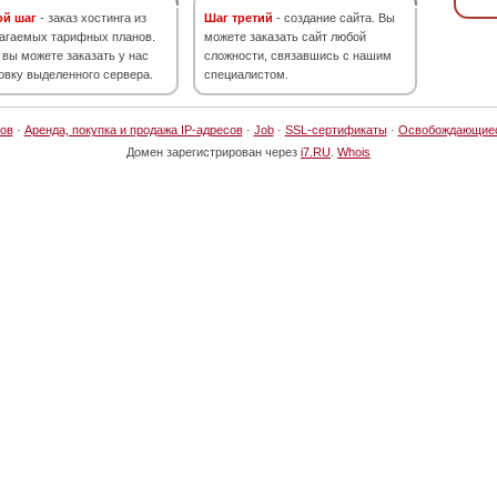
ой шаг
- заказ хостинга из
Шаг третий
- создание сайта. Вы
агаемых тарифных планов.
можете заказать сайт любой
 вы можете заказать у нас
сложности, связавшись с нашим
овку выделенного сервера.
специалистом.
ов
·
Аренда, покупка и продажа IP-адресов
·
Job
·
SSL-сертификаты
·
Освобождающие
Домен зарегистрирован через
i7.RU
.
Whois