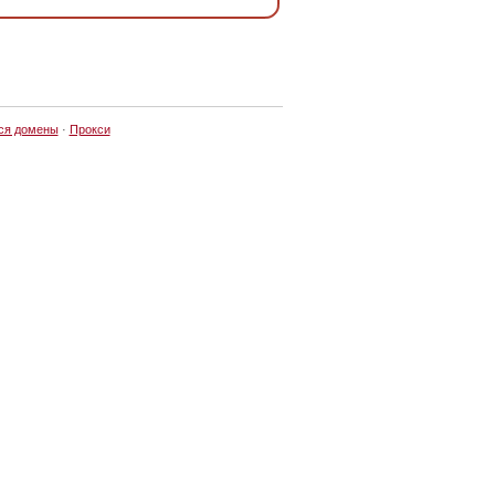
ся домены
·
Прокси