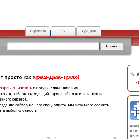
IT-работа
SSL
Аукцион
W
«раз-два-три»!
т просто как
зарегистрировать
свободное доменное имя.
остинг, выбрав подходящий тарифный план или заказать
енного сервера.
оздание сайта у нашего специалиста. Мы можем предложить
йта любой сложности.
пода
регис
шанс