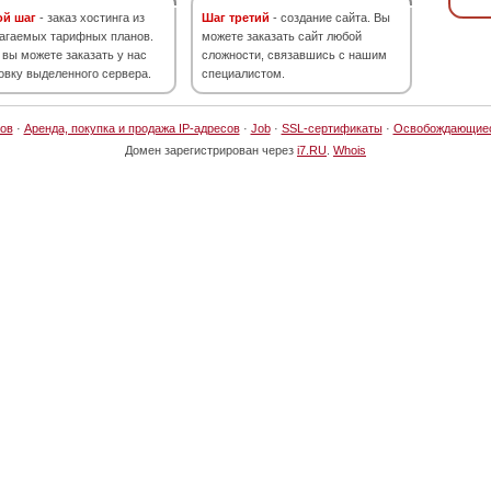
ой шаг
- заказ хостинга из
Шаг третий
- создание сайта. Вы
агаемых тарифных планов.
можете заказать сайт любой
 вы можете заказать у нас
сложности, связавшись с нашим
овку выделенного сервера.
специалистом.
ов
·
Аренда, покупка и продажа IP-адресов
·
Job
·
SSL-сертификаты
·
Освобождающие
Домен зарегистрирован через
i7.RU
.
Whois