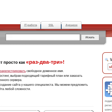
IT-работа
SSL
Аукцион
W
«раз-два-три»!
т просто как
зарегистрировать
свободное доменное имя.
остинг, выбрав подходящий тарифный план или заказать
енного сервера.
оздание сайта у нашего специалиста. Мы можем предложить
йта любой сложности.
пода
регис
шанс