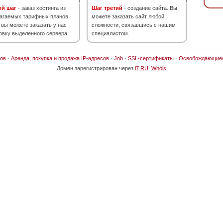
ой шаг
- заказ хостинга из
Шаг третий
- создание сайта. Вы
агаемых тарифных планов.
можете заказать сайт любой
 вы можете заказать у нас
сложности, связавшись с нашим
овку выделенного сервера.
специалистом.
ов
·
Аренда, покупка и продажа IP-адресов
·
Job
·
SSL-сертификаты
·
Освобождающие
Домен зарегистрирован через
i7.RU
.
Whois