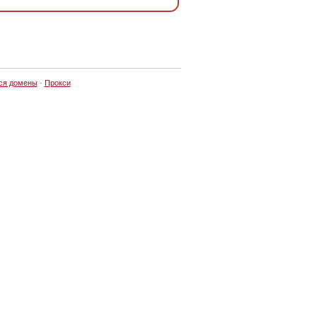
ся домены
·
Прокси