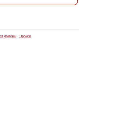
ся домены
·
Прокси