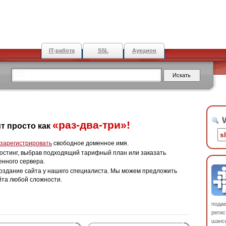
IT-работа
SSL
Аукцион
W
«раз-два-три»!
т просто как
зарегистрировать
свободное доменное имя.
остинг, выбрав подходящий тарифный план или заказать
енного сервера.
оздание сайта у нашего специалиста. Мы можем предложить
йта любой сложности.
пода
регис
шанс