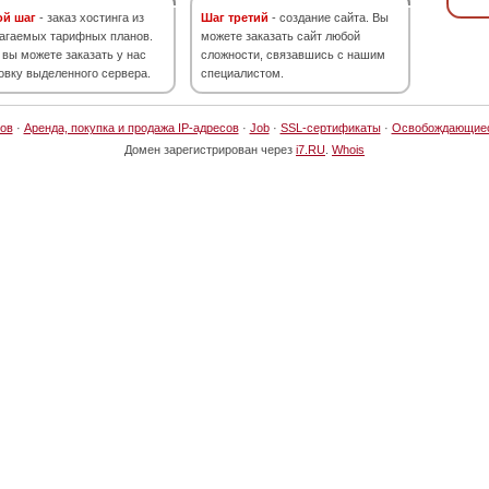
ой шаг
- заказ хостинга из
Шаг третий
- создание сайта. Вы
агаемых тарифных планов.
можете заказать сайт любой
 вы можете заказать у нас
сложности, связавшись с нашим
овку выделенного сервера.
специалистом.
ов
·
Аренда, покупка и продажа IP-адресов
·
Job
·
SSL-сертификаты
·
Освобождающие
Домен зарегистрирован через
i7.RU
.
Whois