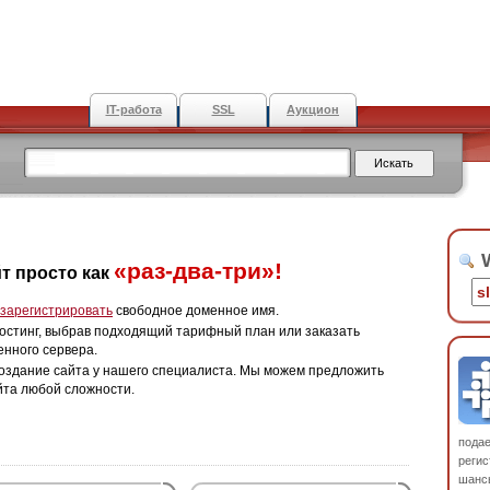
IT-работа
SSL
Аукцион
W
«раз-два-три»!
т просто как
зарегистрировать
свободное доменное имя.
остинг, выбрав подходящий тарифный план или заказать
енного сервера.
оздание сайта у нашего специалиста. Мы можем предложить
йта любой сложности.
пода
регис
шанс