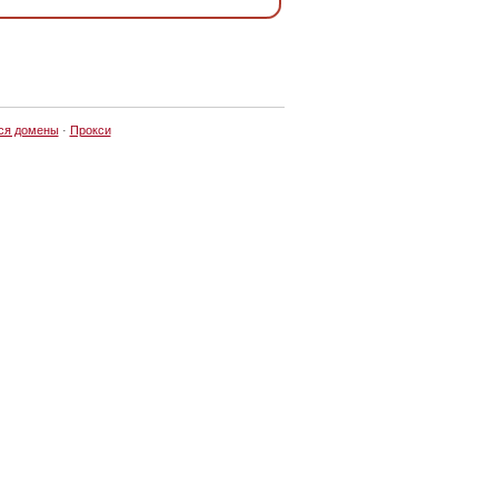
ся домены
·
Прокси