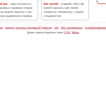
ой шаг
- заказ хостинга из
Шаг третий
- создание сайта. Вы
агаемых тарифных планов.
можете заказать сайт любой
 вы можете заказать у нас
сложности, связавшись с нашим
овку выделенного сервера.
специалистом.
ов
·
Аренда, покупка и продажа IP-адресов
·
Job
·
SSL-сертификаты
·
Освобождающие
Домен зарегистрирован через
i7.RU
.
Whois