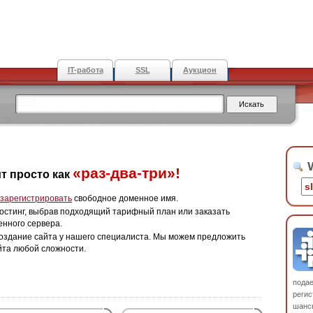
IT-работа
SSL
Аукцион
W
«раз-два-три»!
т просто как
зарегистрировать
свободное доменное имя.
остинг, выбрав подходящий тарифный план или заказать
енного сервера.
оздание сайта у нашего специалиста. Мы можем предложить
йта любой сложности.
пода
регис
шанс