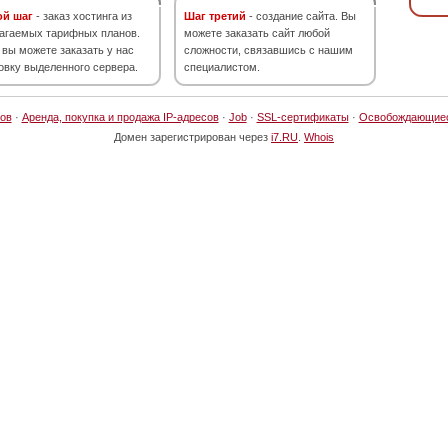
ой шаг
- заказ хостинга из
Шаг третий
- создание сайта. Вы
агаемых тарифных планов.
можете заказать сайт любой
 вы можете заказать у нас
сложности, связавшись с нашим
овку выделенного сервера.
специалистом.
ов
·
Аренда, покупка и продажа IP-адресов
·
Job
·
SSL-сертификаты
·
Освобождающие
Домен зарегистрирован через
i7.RU
.
Whois