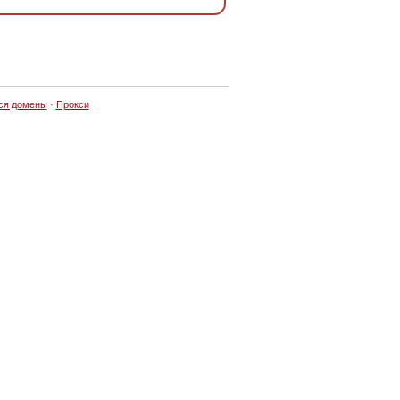
ся домены
·
Прокси